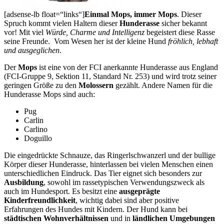
[adsense-lb float=“links“]
Einmal Mops, immer Mops
. Dieser
Spruch kommt vielen Haltern dieser
Hunderasse
sicher bekannt
vor! Mit viel
Würde, Charme und Intelligenz
begeistert diese Rasse
seine Freunde. Vom Wesen her ist der kleine Hund
fröhlich, lebhaft
und ausgeglichen
.
Der
Mops
ist eine von der FCI anerkannte Hunderasse aus England
(FCI-Gruppe 9, Sektion 11, Standard Nr. 253) und wird trotz seiner
geringen Größe zu den
Molossern
gezählt. Andere Namen für die
Hunderasse Mops sind auch:
Pug
Carlin
Carlino
Doguillo
Die eingedrückte Schnauze, das Ringerlschwanzerl und der bullige
Körper dieser Hunderasse, hinterlassen bei vielen Menschen einen
unterschiedlichen Eindruck. Das Tier eignet sich besonders zur
Ausbildung
, sowohl im rassetypischen Verwendungszweck als
auch im Hundesport. Es besitzt eine
ausgeprägte
Kinderfreundlichkeit
, wichtig dabei sind aber positive
Erfahrungen des Hundes mit Kindern. Der Hund kann bei
städtischen Wohnverhältnissen
und in
ländlichen Umgebungen