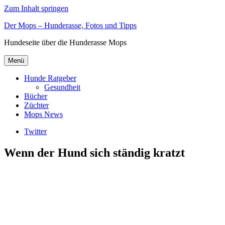
Zum Inhalt springen
Der Mops – Hunderasse, Fotos und Tipps
Hundeseite über die Hunderasse Mops
Menü
Hunde Ratgeber
Gesundheit
Bücher
Züchter
Mops News
Twitter
Wenn der Hund sich ständig kratzt