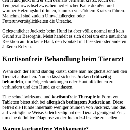
den Hund juckt und er sich deshalb vermehrt kratzt. Auch der
Temperaturwechsel zwischen herbstlicher Kälte draußen und
warmer Heizungsluft drinnen, kann zu verstärktem Kratzen führen.
Manchmal sind zudem Umweltallergien oder
Futterunverträglichkeiten die Ursache.
Gelegentlicher Juckreiz beim Hund ist aber völlig normal und kein
Grund zur Besorgnis. Meist handelt es sich dabei um eine natürliche
Reaktion auf trockene Haut, den Kontakt mit Insekten oder anderen
äußeren Reizen.
Kortisonfreie Behandlung beim Tierarzt
Wenn sich der Hund ständig kratzt, sollte man möglichst schnell den
Tierarzt aufsuchen. Nur so lässt sich das
Jucken frühzeitig
behandeln
, um Folgeerkrankungen oder Hautinfektionen zu
verhindern und den Hund zu entlasten.
Eine schnellwirksame und
kortisonfreie Therapie
in Form von
Tabletten bietet sich bei
allergisch bedingtem Juckreiz
an. Diese
befreit die Hunde innerhalb weniger Stunden von Juckreiz, und das
auf verträgliche Weise. Gleichzeitig hat der Tierarzt genügend Zeit,
um eine definitive Diagnose zu der Juckreiz-Ursache zu stellen.
Warum kortisonfreie Medikamente?