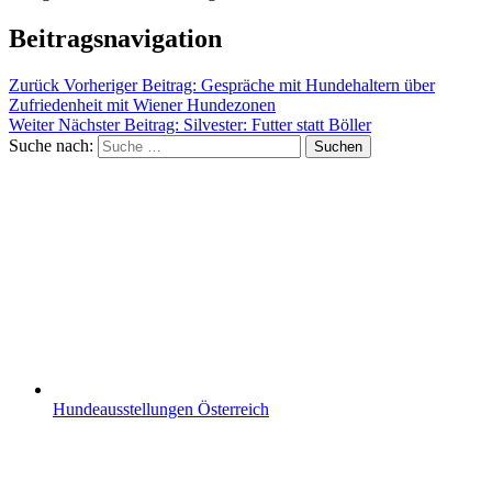
Beitragsnavigation
Zurück
Vorheriger Beitrag:
Gespräche mit Hundehaltern über
Zufriedenheit mit Wiener Hundezonen
Weiter
Nächster Beitrag:
Silvester: Futter statt Böller
Suche nach:
Suchen
Hundeausstellungen Österreich