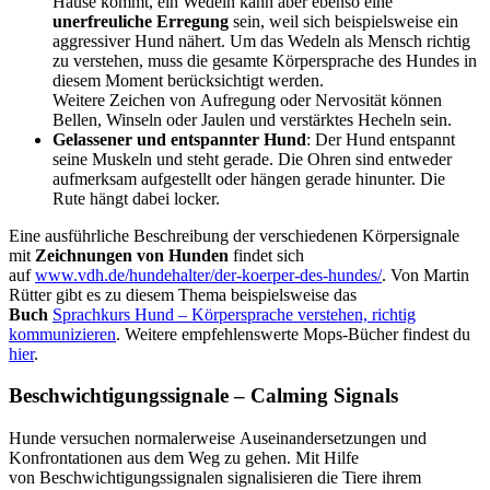
Hause kommt, ein Wedeln kann aber ebenso eine
unerfreuliche Erregung
sein, weil sich beispielsweise ein
aggressiver Hund nähert. Um das Wedeln als Mensch richtig
zu verstehen, muss die gesamte Körpersprache des Hundes in
diesem Moment berücksichtigt werden.
Weitere Zeichen von Aufregung oder Nervosität können
Bellen, Winseln oder Jaulen und verstärktes Hecheln sein.
Gelassener und entspannter Hund
: Der Hund entspannt
seine Muskeln und steht gerade. Die Ohren sind entweder
aufmerksam aufgestellt oder hängen gerade hinunter. Die
Rute hängt dabei locker.
Eine ausführliche Beschreibung der verschiedenen Körpersignale
mit
Zeichnungen von Hunden
findet sich
auf
www.vdh.de/hundehalter/der-koerper-des-hundes/
. Von Martin
Rütter gibt es zu diesem Thema beispielsweise das
Buch
Sprachkurs Hund – Körpersprache verstehen, richtig
kommunizieren
. Weitere empfehlenswerte Mops-Bücher findest du
hier
.
Beschwichtigungssignale – Calming Signals
Hunde versuchen normalerweise Auseinandersetzungen und
Konfrontationen aus dem Weg zu gehen. Mit Hilfe
von Beschwichtigungssignalen signalisieren die Tiere ihrem