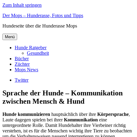
Zum Inhalt springen
Der Mops – Hunderasse, Fotos und Tipps
Hundeseite über die Hunderasse Mops
Menü
Hunde Ratgeber
Gesundheit
Bücher
Züchter
Mops News
Twitter
Sprache der Hunde – Kommunikation
zwischen Mensch & Hund
Hunde kommunizieren
hauptsächlich über ihre
Körpersprache
,
Laute dagegen spielen bei ihrer
Kommunikation
eine
untergeordnete Rolle. Damit Hundehalter ihre Vierbeiner richtig
verstehen, ist es für die Menschen wichtig ihre Tiere zu beobachten
um die Verhaltensweisen passend interpretieren zu können.