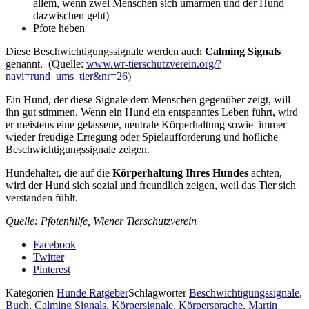
allem, wenn zwei Menschen sich umarmen und der Hund
dazwischen geht)
Pfote heben
Diese Beschwichtigungssignale werden auch
Calming Signals
genannt. (Quelle:
www.wr-tierschutzverein.org/?
navi=rund_ums_tier&nr=26
)
Ein Hund, der diese Signale dem Menschen gegenüber zeigt, will
ihn gut stimmen. Wenn ein Hund ein entspanntes Leben führt, wird
er meistens eine gelassene, neutrale Körperhaltung sowie immer
wieder freudige Erregung oder Spielaufforderung und höfliche
Beschwichtigungssignale zeigen.
Hundehalter, die auf die
Körperhaltung Ihres Hundes
achten,
wird der Hund sich sozial und freundlich zeigen, weil das Tier sich
verstanden fühlt.
Quelle: Pfotenhilfe, Wiener Tierschutzverein
Facebook
Twitter
Pinterest
Kategorien
Hunde Ratgeber
Schlagwörter
Beschwichtigungssignale
,
Buch
,
Calming Signals
,
Körpersignale
,
Körpersprache
,
Martin