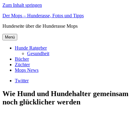
Zum Inhalt springen
Der Mops – Hunderasse, Fotos und Tipps
Hundeseite über die Hunderasse Mops
Menü
Hunde Ratgeber
Gesundheit
Bücher
Züchter
Mops News
Twitter
Wie Hund und Hundehalter gemeinsam
noch glücklicher werden