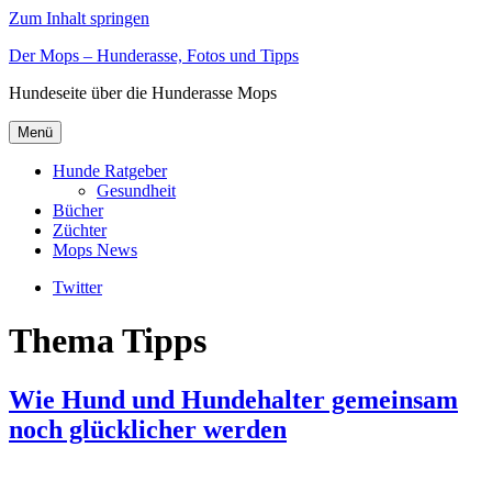
Zum Inhalt springen
Der Mops – Hunderasse, Fotos und Tipps
Hundeseite über die Hunderasse Mops
Menü
Hunde Ratgeber
Gesundheit
Bücher
Züchter
Mops News
Twitter
Thema Tipps
Wie Hund und Hundehalter gemeinsam
noch glücklicher werden