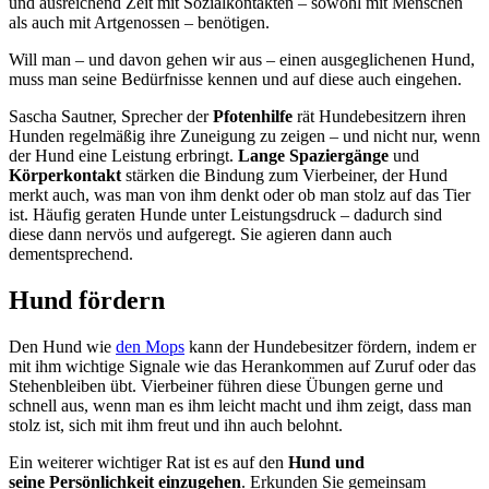
und ausreichend Zeit mit Sozialkontakten – sowohl mit Menschen
als auch mit Artgenossen – benötigen.
Will man – und davon gehen wir aus – einen ausgeglichenen Hund,
muss man seine Bedürfnisse kennen und auf diese auch eingehen.
Sascha Sautner, Sprecher der
Pfotenhilfe
rät Hundebesitzern ihren
Hunden regelmäßig ihre Zuneigung zu zeigen – und nicht nur, wenn
der Hund eine Leistung erbringt.
Lange Spaziergänge
und
Körperkontakt
stärken die Bindung zum Vierbeiner, der Hund
merkt auch, was man von ihm denkt oder ob man stolz auf das Tier
ist. Häufig geraten Hunde unter Leistungsdruck – dadurch sind
diese dann nervös und aufgeregt. Sie agieren dann auch
dementsprechend.
Hund fördern
Den Hund wie
den Mops
kann der Hundebesitzer fördern, indem er
mit ihm wichtige Signale wie das Herankommen auf Zuruf oder das
Stehenbleiben übt. Vierbeiner führen diese Übungen gerne und
schnell aus, wenn man es ihm leicht macht und ihm zeigt, dass man
stolz ist, sich mit ihm freut und ihn auch belohnt.
Ein weiterer wichtiger Rat ist es auf den
Hund und
seine Persönlichkeit einzugehen
. Erkunden Sie gemeinsam