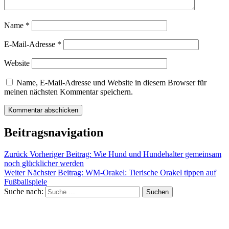
Name
*
E-Mail-Adresse
*
Website
Name, E-Mail-Adresse und Website in diesem Browser für
meinen nächsten Kommentar speichern.
Beitragsnavigation
Zurück
Vorheriger Beitrag:
Wie Hund und Hundehalter gemeinsam
noch glücklicher werden
Weiter
Nächster Beitrag:
WM-Orakel: Tierische Orakel tippen auf
Fußballspiele
Suche nach:
Suchen