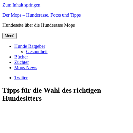
Zum Inhalt springen
Der Mops – Hunderasse, Fotos und Tipps
Hundeseite über die Hunderasse Mops
Menü
Hunde Ratgeber
Gesundheit
Bücher
Züchter
Mops News
Twitter
Tipps für die Wahl des richtigen
Hundesitters