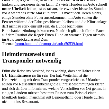
trinken und spazieren gehen kann. Da viele Hunden im Auto schnell
unter Übelkeit leiden
, ist es ratsam, sie etwa vier bis sechs Stunden
vor Abfahrt das letzte Mal zu füttern. Es macht den Tieren nichts,
einige Stunden ohne Futter auszukommen. Im Auto sollten die
Fenster während der Fahrt geschlossen bleiben und die Klimaanlage
darf nicht zu stark einstellt sein, da Hunde leicht eine
Bindehautentzündung bekommen. Natürlich gilt auch für die Pause
auf dem Rasthof die Regel: Einen Hund an warmen Tagen niemals
im Auto zurückzulassen! Zum
Thema:
forum.hundund.de/mops/urlaub-t50539.html
Heimtierausweis und
Transponder notwendig
Führt die Reise ins Ausland, ist es wichtig, dass der Halter einen
EU-Heimtierausweis
für sein Tier hat. Weiterhin ist die
Kennzeichnung mit dem Transponder vorgeschrieben. Urlauber
sollten vor Reiseantritt unbedingt die Einreisebestimmungen klären
und sich darüber informieren, welche Vorschriften vor Ort gelten. In
einigen Ländern müssen bestimmt Rassen zum Beispiel einen
Maulkorb tragen, manchmal gilt Leinenpflicht, oder Hunde dürfen
nicht mit ins Restaurant.