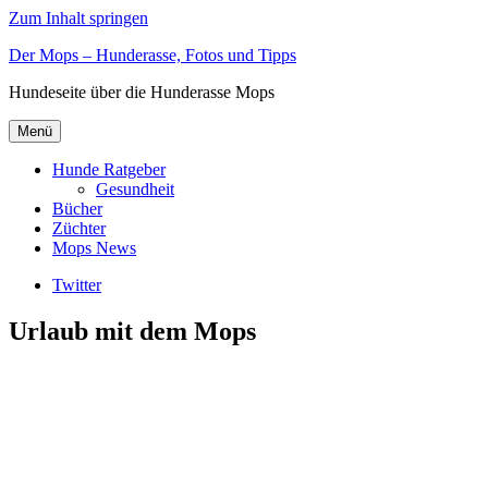
Zum Inhalt springen
Der Mops – Hunderasse, Fotos und Tipps
Hundeseite über die Hunderasse Mops
Menü
Hunde Ratgeber
Gesundheit
Bücher
Züchter
Mops News
Twitter
Urlaub mit dem Mops