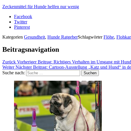
Zeckenmittel für Hunde helfen nur wenig
Facebook
Twitter
Pinterest
Kategorien
Gesundheit
,
Hunde Ratgeber
Schlagwörter
Flöhe
,
Flohk
Beitragsnavigation
Zurück
Vorheriger Beitrag:
Richtiges Verhalten im Umgang mit Hund
Weiter
Nächster Beitrag:
Cartoon-Ausstellung „Katz und Hund“ in de
Suche nach:
Suchen