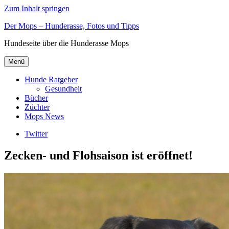
Zum Inhalt springen
Der Mops – Hunderasse, Fotos und Tipps
Hundeseite über die Hunderasse Mops
Menü
Hunde Ratgeber
Gesundheit
Bücher
Züchter
Mops News
Twitter
Zecken- und Flohsaison ist eröffnet!