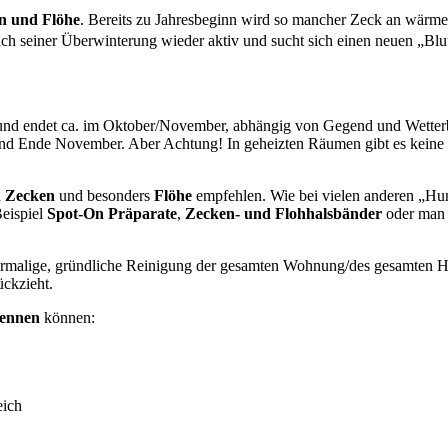
n und Flöhe
.
Bereits zu Jahresbeginn wird so mancher Zeck an wärme
ch seiner Überwinterung wieder aktiv und sucht sich einen neuen „Blu
 und endet ca. im Oktober/November, abhängig von Gegend und Wette
und Ende November. Aber Achtung! In geheizten Räumen gibt es kein
n Zecken
und besonders
Flöhe
empfehlen. Wie bei vielen anderen „Hun
Beispiel
Spot-On Präparate
,
Zecken- und Flohhalsbänder
oder man w
hrmalige, gründliche Reinigung der gesamten Wohnung/des gesamten H
ückzieht.
kennen
können:
eich