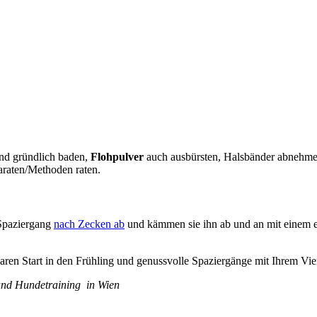
und gründlich baden,
Flohpulver
auch ausbürsten, Halsbänder abnehmen
paraten/Methoden raten.
 Spaziergang
nach Zecken ab
und kämmen sie ihn ab und an mit einem e
ren Start in den Frühling und genussvolle Spaziergänge mit Ihrem Vier
und Hundetraining in Wien