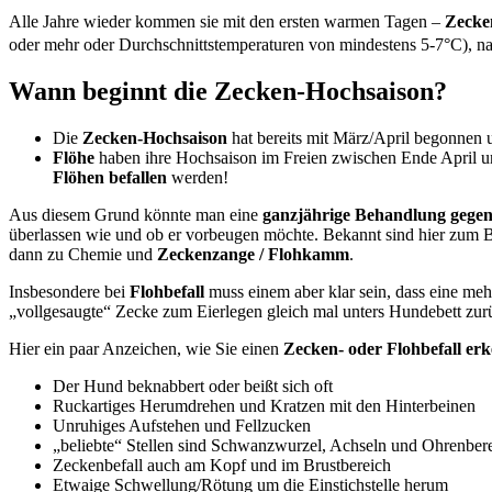
Alle Jahre wieder kommen sie mit den ersten warmen Tagen –
Zecke
oder mehr oder Durchschnittstemperaturen von mindestens 5-7°C), na
Wann beginnt die Zecken-Hochsaison?
Die
Zecken-Hochsaison
hat bereits mit März/April begonnen
Flöhe
haben ihre Hochsaison im Freien zwischen Ende April 
Flöhen befallen
werden!
Aus diesem Grund könnte man eine
ganzjährige Behandlung gege
überlassen wie und ob er vorbeugen möchte. Bekannt sind hier zum 
dann zu Chemie und
Zeckenzange / Flohkamm
.
Insbesondere bei
Flohbefall
muss einem aber klar sein, dass eine me
„vollgesaugte“ Zecke zum Eierlegen gleich mal unters Hundebett zur
Hier ein paar Anzeichen, wie Sie einen
Zecken- oder Flohbefall er
Der Hund beknabbert oder beißt sich oft
Ruckartiges Herumdrehen und Kratzen mit den Hinterbeinen
Unruhiges Aufstehen und Fellzucken
„beliebte“ Stellen sind Schwanzwurzel, Achseln und Ohrenber
Zeckenbefall auch am Kopf und im Brustbereich
Etwaige Schwellung/Rötung um die Einstichstelle herum