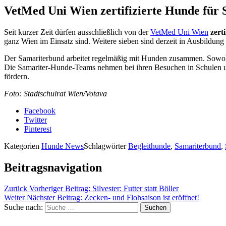
VetMed Uni Wien zertifizierte Hunde für 
Seit kurzer Zeit dürfen ausschließlich von der
VetMed Uni Wien
zert
ganz Wien im Einsatz sind. Weitere sieben sind derzeit in Ausbildu
Der Samariterbund arbeitet regelmäßig mit Hunden zusammen. Sow
Die Samariter-Hunde-Teams nehmen bei ihren Besuchen in Schulen un
fördern.
Foto: Stadtschulrat Wien/Votava
Facebook
Twitter
Pinterest
Kategorien
Hunde News
Schlagwörter
Begleithunde
,
Samariterbund
,
Beitragsnavigation
Zurück
Vorheriger Beitrag:
Silvester: Futter statt Böller
Weiter
Nächster Beitrag:
Zecken- und Flohsaison ist eröffnet!
Suche nach:
Suchen