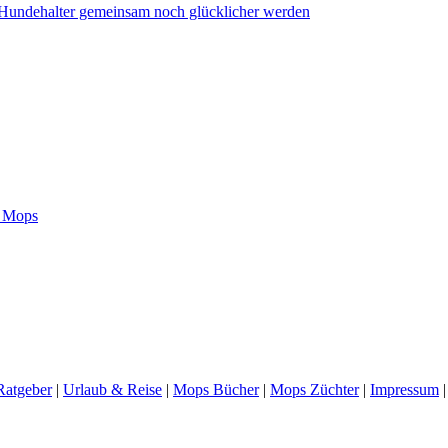
undehalter gemeinsam noch glücklicher werden
m Mops
atgeber
|
Urlaub & Reise
|
Mops Bücher
|
Mops Züchter
|
Impressum