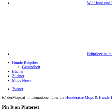
Wie Hund und H
Fellpflege bei
Hunde Ratgeber
Gesundheit
Bücher
Züchter
Mops News
Twitter
(c) derMops.at - Informationen über die
Hunderasse Mops
&
Hunde-R
Pin It on Pinterest