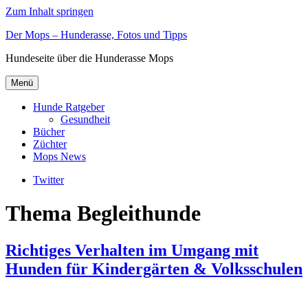
Zum Inhalt springen
Der Mops – Hunderasse, Fotos und Tipps
Hundeseite über die Hunderasse Mops
Menü
Hunde Ratgeber
Gesundheit
Bücher
Züchter
Mops News
Twitter
Thema Begleithunde
Richtiges Verhalten im Umgang mit
Hunden für Kindergärten & Volksschulen