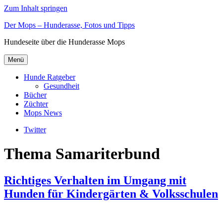
Zum Inhalt springen
Der Mops – Hunderasse, Fotos und Tipps
Hundeseite über die Hunderasse Mops
Menü
Hunde Ratgeber
Gesundheit
Bücher
Züchter
Mops News
Twitter
Thema Samariterbund
Richtiges Verhalten im Umgang mit
Hunden für Kindergärten & Volksschulen