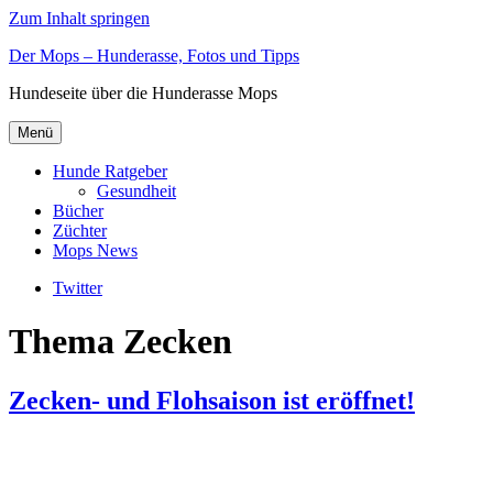
Zum Inhalt springen
Der Mops – Hunderasse, Fotos und Tipps
Hundeseite über die Hunderasse Mops
Menü
Hunde Ratgeber
Gesundheit
Bücher
Züchter
Mops News
Twitter
Thema Zecken
Zecken- und Flohsaison ist eröffnet!