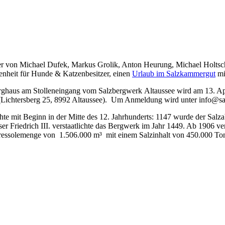
r von Michael Dufek, Markus Grolik, Anton Heurung, Michael Holtschult
enheit für Hunde & Katzenbesitzer, einen
Urlaub im Salzkammergut
mi
rghaus am Stolleneingang vom Salzbergwerk Altaussee wird am 13. Apr
n (Lichtersberg 25, 8992 Altaussee). Um Anmeldung wird unter info@sa
te mit Beginn in der Mitte des 12. Jahrhunderts: 1147 wurde der Salz
iser Friedrich III. verstaatlichte das Bergwerk im Jahr 1449. Ab 1906 v
ahressolemenge von 1.506.000 m³ mit einem Salzinhalt von 450.000 To