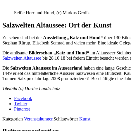
Selfie Herr und Hund, (c) Markus Grolik
Salzwelten Altaussee: Ort der Kunst
Zu sehen sind bei der
Ausstellung „Katz und Hund“
über 130 Bilde
Stephan Rürup, Elisabeth Semrad und vielen mehr. Eine ideale Geleg
Die amüsante
Bilderschau „Katz und Hund“
im Altausseer Steinbe
Salzwelten Altaussee
bis 28.10.18 bei freiem Eintritt besucht werde
Die
Salzwelten Altaussee im Ausseerland
haben eine lange Geschich
1449 erlebt das mittelalterliche Ausseer Salzwesen eine Blütezeit. Ka
Tonnen Salz pro Jahr lag. 2008 produzierten 61 Beschäftigte eine J
Titelbild (c) Dorthe Landschulz
Facebook
Twitter
Pinterest
Kategorien
Veranstaltungen
Schlagwörter
Kunst