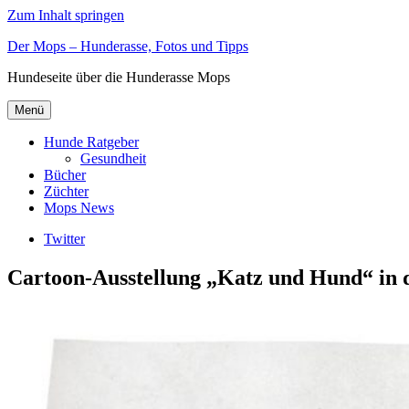
Zum Inhalt springen
Der Mops – Hunderasse, Fotos und Tipps
Hundeseite über die Hunderasse Mops
Menü
Hunde Ratgeber
Gesundheit
Bücher
Züchter
Mops News
Twitter
Cartoon-Ausstellung „Katz und Hund“ in d