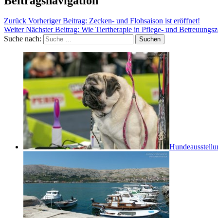
Beitragsnavigation
Zurück
Vorheriger Beitrag:
Zecken- und Flohsaison ist eröffnet!
Weiter
Nächster Beitrag:
Wie Tiertherapie in Pflege- und Betreuungsze
Suche nach:
Suchen
Hundeausstellu