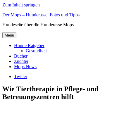
Zum Inhalt springen
Der Mops – Hunderasse, Fotos und Tipps
Hundeseite über die Hunderasse Mops
Menü
Hunde Ratgeber
Gesundheit
Bücher
Züchter
Mops News
Twitter
Wie Tiertherapie in Pflege- und
Betreuungszentren hilft