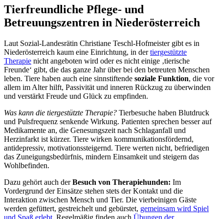
Tierfreundliche Pflege- und
Betreuungszentren in Niederösterreich
Laut Sozial-Landesrätin Christiane Teschl-Hofmeister gibt es in
Niederösterreich kaum eine Einrichtung, in der
tiergestützte
Therapie
nicht angeboten wird oder es nicht einige ‚tierische
Freunde‘ gibt, die das ganze Jahr über bei den betreuten Menschen
leben. Tiere haben auch eine sinnstiftende
soziale Funktion
, die vor
allem im Alter hilft, Passivität und inneren Rückzug zu überwinden
und verstärkt Freude und Glück zu empfinden.
Was kann die tiergestützte Therapie?
Tierbesuche haben Blutdruck
und Pulsfrequenz senkende Wirkung. Patienten sprechen besser auf
Medikamente an, die Genesungszeit nach Schlaganfall und
Herzinfarkt ist kürzer. Tiere wirken kommunikationsfördernd,
antidepressiv, motivationssteigernd. Tiere werten nicht, befriedigen
das Zuneigungsbedürfnis, mindern Einsamkeit und steigern das
Wohlbefinden.
Dazu gehört auch der
Besuch von Therapiehunden:
Im
Vordergrund der Einsätze stehen stets der Kontakt und die
Interaktion zwischen Mensch und Tier. Die vierbeinigen Gäste
werden gefüttert, gestreichelt und gebürstet,
gemeinsam wird Spiel
und Spaß erlebt
. Regelmäßig finden auch
Übungen der