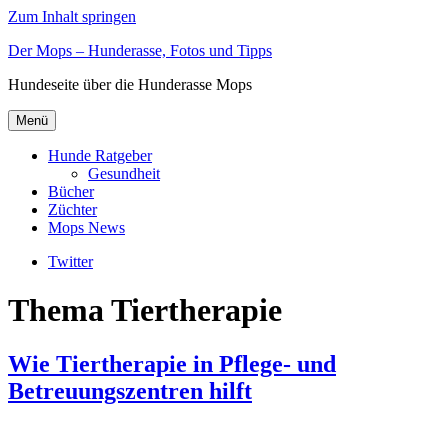
Zum Inhalt springen
Der Mops – Hunderasse, Fotos und Tipps
Hundeseite über die Hunderasse Mops
Menü
Hunde Ratgeber
Gesundheit
Bücher
Züchter
Mops News
Twitter
Thema Tiertherapie
Wie Tiertherapie in Pflege- und
Betreuungszentren hilft