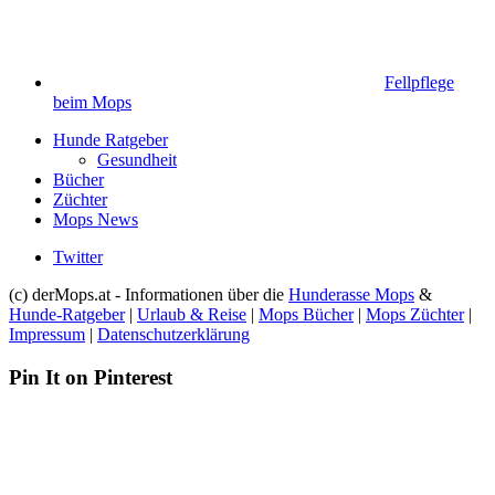
Fellpflege
beim Mops
Hunde Ratgeber
Gesundheit
Bücher
Züchter
Mops News
Twitter
(c) derMops.at - Informationen über die
Hunderasse Mops
&
Hunde-Ratgeber
|
Urlaub & Reise
|
Mops Bücher
|
Mops Züchter
|
Impressum
|
Datenschutzerklärung
Pin It on Pinterest