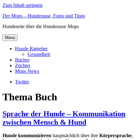
Zum Inhalt springen
Der Mops – Hunderasse, Fotos und Tipps
Hundeseite über die Hunderasse Mops
Menü
Hunde Ratgeber
Gesundheit
Bücher
Züchter
Mops News
Twitter
Thema Buch
Sprache der Hunde – Kommunikation
zwischen Mensch & Hund
Hunde kommunizieren
hauptsächlich über ihre
Körpersprache
,