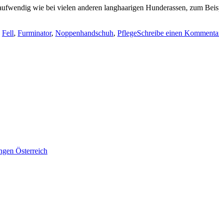
aufwendig wie bei vielen anderen langhaarigen Hunderassen, zum Beis
,
Fell
,
Furminator
,
Noppenhandschuh
,
Pflege
Schreibe einen Kommenta
ngen Österreich