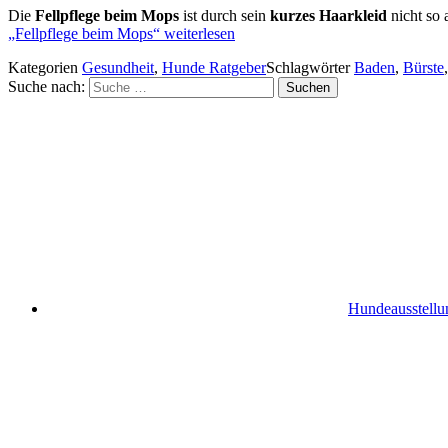
Die
Fellpflege beim Mops
ist durch sein
kurzes Haarkleid
nicht so 
„Fellpflege beim Mops“
weiterlesen
Kategorien
Gesundheit
,
Hunde Ratgeber
Schlagwörter
Baden
,
Bürste
Suche nach:
Suchen
Hundeausstellu