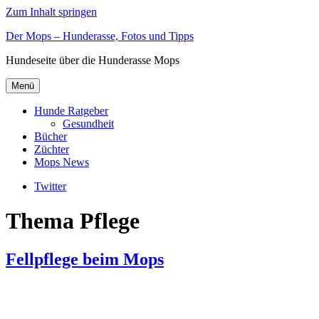
Zum Inhalt springen
Der Mops – Hunderasse, Fotos und Tipps
Hundeseite über die Hunderasse Mops
Menü
Hunde Ratgeber
Gesundheit
Bücher
Züchter
Mops News
Twitter
Thema Pflege
Fellpflege beim Mops