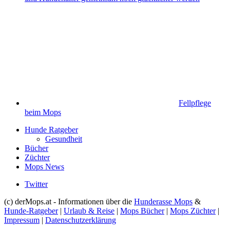
Fellpflege
beim Mops
Hunde Ratgeber
Gesundheit
Bücher
Züchter
Mops News
Twitter
(c) derMops.at - Informationen über die
Hunderasse Mops
&
Hunde-Ratgeber
|
Urlaub & Reise
|
Mops Bücher
|
Mops Züchter
|
Impressum
|
Datenschutzerklärung