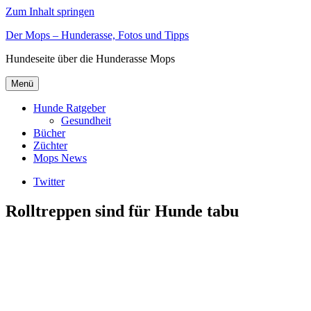
Zum Inhalt springen
Der Mops – Hunderasse, Fotos und Tipps
Hundeseite über die Hunderasse Mops
Menü
Hunde Ratgeber
Gesundheit
Bücher
Züchter
Mops News
Twitter
Rolltreppen sind für Hunde tabu