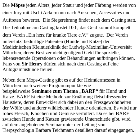
Die
Möpse
jeden Alters, jeder Statur und jeder Färbung werden von
einer Jury mit Uschi Ackermann nach Aussehen, Accessoires und
Auftreten bewertet. Die Siegerehrung findet nach dem Casting statt.
Die Teilnahme am Casting kostet 10 €, das Geld kommt komplett
dem Verein „Ein herz für kranke Tiere e.V.“ zugute.
Der Verein
unterstützt bedürftige Patienten (Hunde und Katze) der
Medizinischen Kleintierklinik der Ludwig-Maximilian-Universität
München, deren Besitzer nicht genügend Geld für spezielle,
lebensrettende Operationen oder Behandlungen aufbringen können.
Fans von
Sir Henry
dürfen sich nach dem Casting auf eine
Autogrammstunde freuen.
Neben dem Mops-Casting gibt es auf der Heimtiermessen in
München noch weitere Programmpunkte wie
beispielsweise
Seminare zum Thema „BARF“
für Hund und
Katze. BARF ist eine Methode zur Ernährung fleischfressender
Haustiere, deren Entwickler sich dabei an den Fressgewohnheiten
der Wölfe und anderer wildlebender Hunde orientierten. Es wird nur
rohes Fleisch, Knochen und Gemüse verfüttert. Da es bei BARF
zwischen Hunde und Katzen gravierende Unterschiede gibt, wird
auf dem angebotenen Seminar unter der Leitung von
Tierpsychologin Barbara Teichmann detailliert darauf eingegangen.