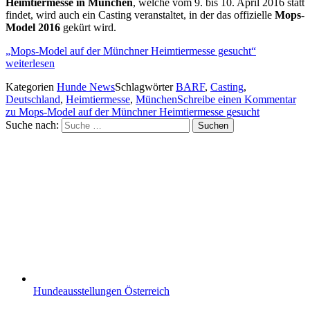
Heimtiermesse in München
, welche vom 9. bis 10. April 2016 statt
findet, wird auch ein Casting veranstaltet, in der das offizielle
Mops-
Model 2016
gekürt wird.
„Mops-Model auf der Münchner Heimtiermesse gesucht“
weiterlesen
Kategorien
Hunde News
Schlagwörter
BARF
,
Casting
,
Deutschland
,
Heimtiermesse
,
München
Schreibe einen Kommentar
zu Mops-Model auf der Münchner Heimtiermesse gesucht
Suche nach:
Suchen
Hundeausstellungen Österreich