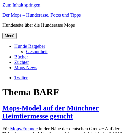
Zum Inhalt springen
Der Mops – Hunderasse, Fotos und Tipps
Hundeseite über die Hunderasse Mops
Menü
Hunde Ratgeber
Gesundheit
Bücher
Züchter
Mops News
Twitter
Thema BARF
Mops-Model auf der Münchner
Heimtiermesse gesucht
Für
Mops-Freunde
in der Nähe der deutschen Grenze: Auf der