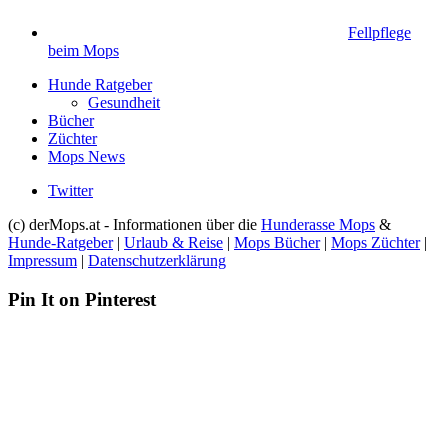
Fellpflege
beim Mops
Hunde Ratgeber
Gesundheit
Bücher
Züchter
Mops News
Twitter
(c) derMops.at - Informationen über die
Hunderasse Mops
&
Hunde-Ratgeber
|
Urlaub & Reise
|
Mops Bücher
|
Mops Züchter
|
Impressum
|
Datenschutzerklärung
Pin It on Pinterest