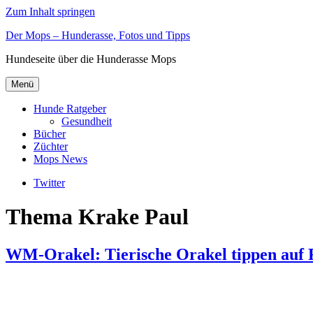
Zum Inhalt springen
Der Mops – Hunderasse, Fotos und Tipps
Hundeseite über die Hunderasse Mops
Menü
Hunde Ratgeber
Gesundheit
Bücher
Züchter
Mops News
Twitter
Thema Krake Paul
WM-Orakel: Tierische Orakel tippen auf F