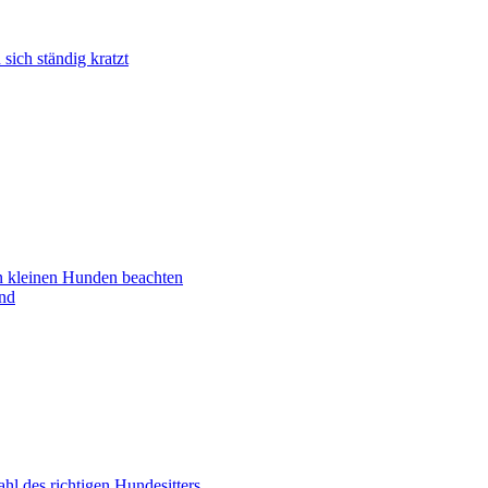
ich ständig kratzt
n kleinen Hunden beachten
nd
ahl des richtigen Hundesitters