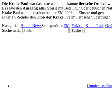
Die
Krake Paul
war das erste weitum bekannte
tierische Orakel
, w
Es sagte den
Ausgang aller Spiele
mit Beteiligung der deutschen Nat
Krake Paul war aber schon bei der EM 2008 im Einsatz und genau be
sogar TV-Sender den
Tipp der Krake
live im Fernsehen übertrugen
Kategorien
Hunde News
Schlagwörter
EM
,
Fußball
,
Krake Paul
,
Ora
Suche nach:
Suchen
Hundeausstellu