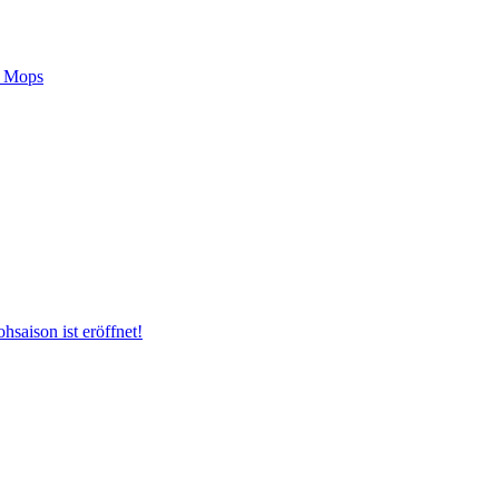
m Mops
hsaison ist eröffnet!