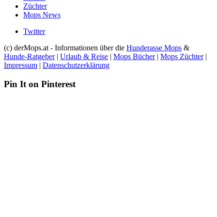
Züchter
Mops News
Twitter
(c) derMops.at - Informationen über die
Hunderasse Mops
&
Hunde-Ratgeber
|
Urlaub & Reise
|
Mops Bücher
|
Mops Züchter
|
Impressum
|
Datenschutzerklärung
Pin It on Pinterest