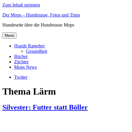
Zum Inhalt springen
Der Mops – Hunderasse, Fotos und Tipps
Hundeseite über die Hunderasse Mops
Menü
Hunde Ratgeber
Gesundheit
Bücher
Züchter
Mops News
Twitter
Thema Lärm
Silvester: Futter statt Böller