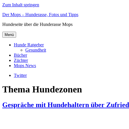
Zum Inhalt springen
Der Mops – Hunderasse, Fotos und Tipps
Hundeseite über die Hunderasse Mops
Menü
Hunde Ratgeber
Gesundheit
Bücher
Züchter
Mops News
Twitter
Thema Hundezonen
Gespräche mit Hundehaltern über Zufrie