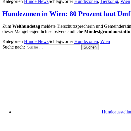
Kategorien
Hunde News
Schlagwörter
Hundezonen
,
Tierkönig
,
Wien
Hundezonen in Wien: 80 Prozent laut Umf
Zum
Welthundetag
meldete Tierschutzsprecherin und Gemeinderäti
dieser Mängel eigentlich selbstverständliche
Mindestgrundausstattu
Kategorien
Hunde News
Schlagwörter
Hundezonen
,
Wien
Suche nach:
Suchen
Hundeausstellu