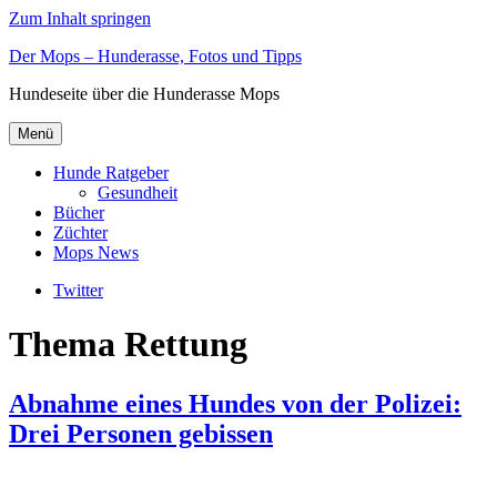
Zum Inhalt springen
Der Mops – Hunderasse, Fotos und Tipps
Hundeseite über die Hunderasse Mops
Menü
Hunde Ratgeber
Gesundheit
Bücher
Züchter
Mops News
Twitter
Thema Rettung
Abnahme eines Hundes von der Polizei:
Drei Personen gebissen